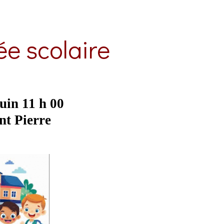
ée scolaire
uin 11 h 00
int Pierre