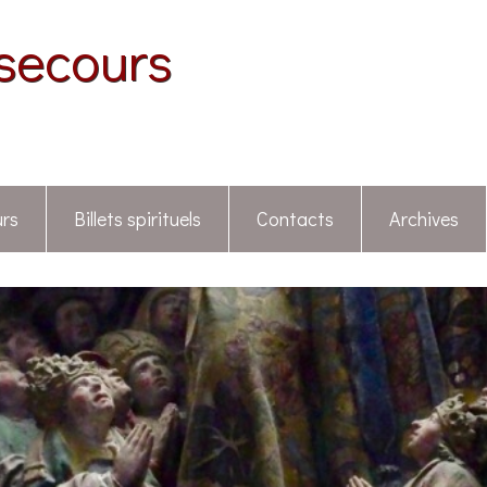
secours
rs
Billets spirituels
Contacts
Archives